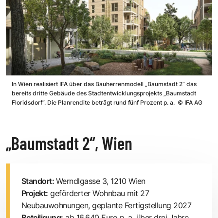
In Wien realisiert IFA über das Bauherrenmodell „Baumstadt 2“ das
bereits dritte Gebäude des Stadtentwicklungsprojekts „Baumstadt
Floridsdorf“. Die Planrendite beträgt rund fünf Prozent p. a.
©
IFA AG
„Baumstadt 2“, Wien
Standort:
Werndlgasse 3, 1210 Wien
Projekt:
geförderter Wohnbau mit 27
Neubauwohnungen, geplante ­Fertigstellung 2027
Beteiligung:
ab 16.640 Euro p. a. über drei Jahre