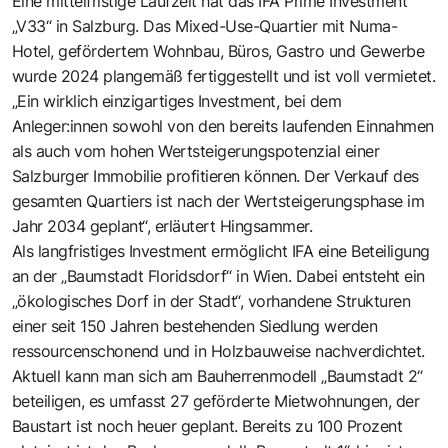
Eine mittelfristige Laufzeit hat das IFA Prime Investment
„V33“ in Salzburg
. Das Mixed-Use-Quartier mit Numa-
Hotel, gefördertem Wohnbau, Büros, Gastro und Gewerbe
wurde 2024 plangemäß fertiggestellt und ist voll vermietet.
„Ein wirklich einzig­artiges Investment, bei dem
Anleger:innen sowohl von den bereits laufenden Einnahmen
als auch vom hohen Wertsteigerungspotenzial einer
Salzburger Immobilie profitieren können. Der Verkauf des
gesamten Quartiers ist nach der Wertsteigerungsphase im
Jahr 2034 ­geplant“, erläutert Hingsammer.
Als langfristiges Investment ermöglicht IFA eine Beteiligung
an der
„Baumstadt Floridsdorf“
in Wien. Dabei entsteht ein
„ökologisches Dorf in der Stadt“, vorhandene Strukturen
einer seit 150 Jahren bestehenden Siedlung werden
ressourcenschonend und in Holzbauweise nach­verdichtet.
Aktuell kann man sich am Bauherrenmodell „Baumstadt 2“
beteiligen, es umfasst 27 geförderte Mietwohnungen, der
Baustart ist noch heuer geplant. Bereits zu 100 Prozent