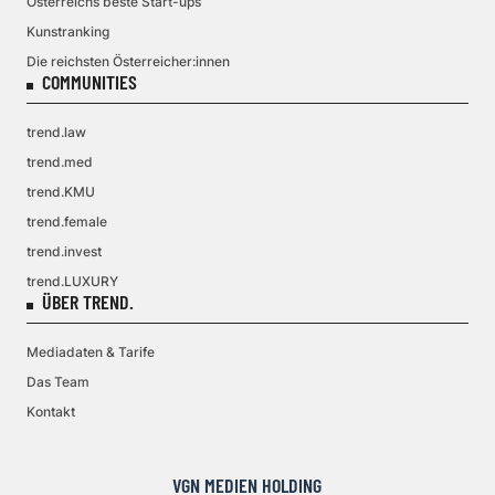
Österreichs beste Start-ups
Kunstranking
Die reichsten Österreicher:innen
COMMUNITIES
trend.law
trend.med
trend.KMU
trend.female
trend.invest
trend.LUXURY
ÜBER TREND.
Mediadaten & Tarife
Das Team
Kontakt
VGN MEDIEN HOLDING