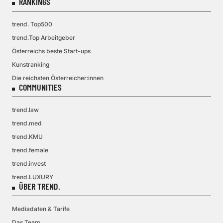
RANKINGS
trend. Top500
trend.Top Arbeitgeber
Österreichs beste Start-ups
Kunstranking
Die reichsten Österreicher:innen
COMMUNITIES
trend.law
trend.med
trend.KMU
trend.female
trend.invest
trend.LUXURY
ÜBER TREND.
Mediadaten & Tarife
Das Team