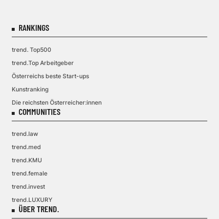
RANKINGS
trend. Top500
trend.Top Arbeitgeber
Österreichs beste Start-ups
Kunstranking
Die reichsten Österreicher:innen
COMMUNITIES
trend.law
trend.med
trend.KMU
trend.female
trend.invest
trend.LUXURY
ÜBER TREND.