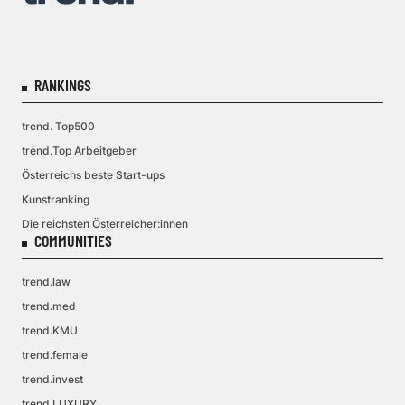
RANKINGS
trend. Top500
trend.Top Arbeitgeber
Österreichs beste Start-ups
Kunstranking
Die reichsten Österreicher:innen
COMMUNITIES
trend.law
trend.med
trend.KMU
trend.female
trend.invest
trend.LUXURY