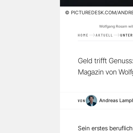
©
PICTUREDESK.COM/ANDRE
Wolfgang Rosam will
HOME
AKTUELL
UNTE
Geld trifft Genuss
Magazin von Wolfg
Andreas Lampl
VON
Sein erstes berufli