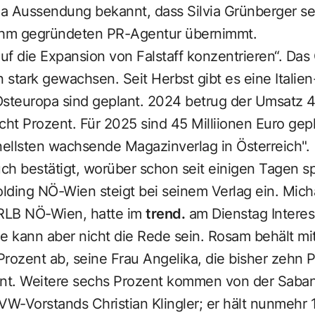
a Aussendung bekannt, dass Silvia Grünberger sei
 ihm gegründeten PR-Agentur übernimmt.
 „auf die Expansion von Falstaff konzentrieren“. Da
n stark gewachsen. Seit Herbst gibt es eine Italie
Osteuropa sind geplant. 2024 betrug der Umsatz 41
cht Prozent. Für 2025 sind 45 Milliionen Euro gepl
nellsten wachsende Magazinverlag in Österreich".
ch bestätigt, worüber schon seit einigen Tagen s
olding NÖ-Wien steigt bei seinem Verlag ein. Micha
 RLB NÖ-Wien, hatte im
trend.
am Dienstag Interes
 kann aber nicht die Rede sein. ­Rosam behält mit
Prozent ab, seine Frau Angelika, die bisher zehn P
ent. Weitere sechs Prozent kommen von der Saban
W-Vorstands Christian Klingler; er hält nunmehr 1