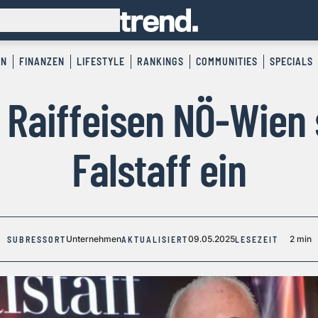
EN
FINANZEN
LIFESTYLE
RANKINGS
COMMUNITIES
SPECIALS
: Raiffeisen NÖ-Wien 
Falstaff ein
Unternehmen
09.05.2025
2 min
SUBRESSORT
AKTUALISIERT
LESEZEIT