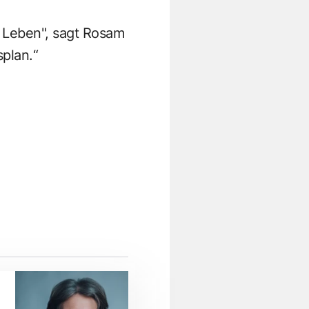
s Leben", sagt Rosam
splan.“