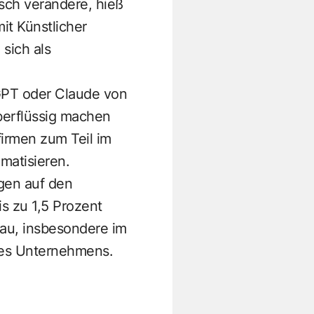
asch verändere, hieß
it Künstlicher
sich als
tGPT oder Claude von
berflüssig machen
irmen zum Teil im
matisieren.
gen auf den
s zu 1,5 Prozent
au, insbesondere im
 des Unternehmens.