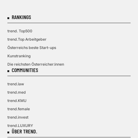
RANKINGS
trend. Top500
trend.Top Arbeitgeber
Österreichs beste Start-ups
Kunstranking
Die reichsten Österreicher:innen
COMMUNITIES
trend.law
trend.med
trend.KMU
trend.female
trend.invest
trend.LUXURY
ÜBER TREND.