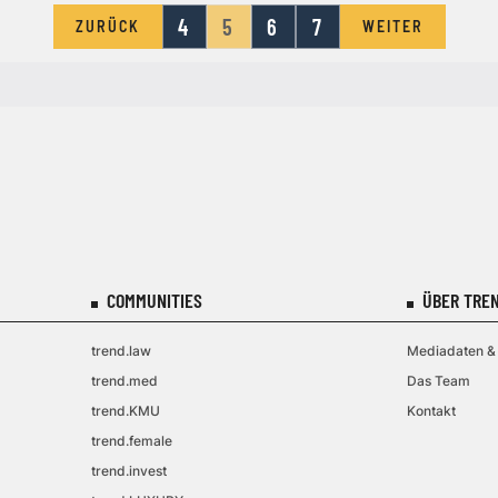
4
5
6
7
ZURÜCK
WEITER
COMMUNITIES
ÜBER TREN
trend.law
Mediadaten & 
trend.med
Das Team
trend.KMU
Kontakt
trend.female
trend.invest