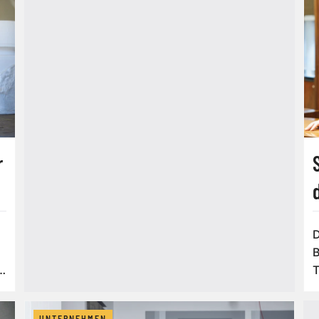
r
D
B
n
T
e
UNTERNEHMEN