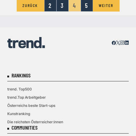
2
3
4
5
ZURÜCK
WEITER
RANKINGS
trend. Top500
trend.Top Arbeitgeber
Österreichs beste Start-ups
Kunstranking
Die reichsten Österreicher:innen
COMMUNITIES