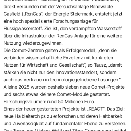
direkt verbunden mit der Versuchsanlage Renewable
Gasfield („RenGas“) der Energie Steiermark, entsteht jetzt
eine hoch spezialisierte Forschungsanlage für
Flüssigwasserstoff. Ziel ist, den verdampften Wasserstoff
über die Infrastruktur der RenGas-Anlage für eine weitere
Nutzung wiederzugewinnen.
Die Comet-Zentren gelten als Erfolgsmodell, „denn sie
verbinden wissenschaftliche Exzellenz mit konkretem
Nutzen für Wirtschaft und Gesellschaft“, so Tausz, „damit
stärken sie nicht nur den Innovationsstandort, sondern
auch das Vertrauen in technologiegetriebene Lösungen.“
Alleine 2025 wurden deshalb sieben neue Comet-Projekte
und sechs etwas kleinere Comet-Module gestartet.
Forschungsvolumen: rund 50 Millionen Euro.
Eines der heuer gestarteten Projekte ist „REACT“. Das Ziel:
neue Halbleiterchips zu erforschen und deren Haltbarkeit
und Zuverlässigkeit auf fundamentaler Ebene zu verstehen.
Das Team von Michael Waltl und Tibor Grasser vom Institut