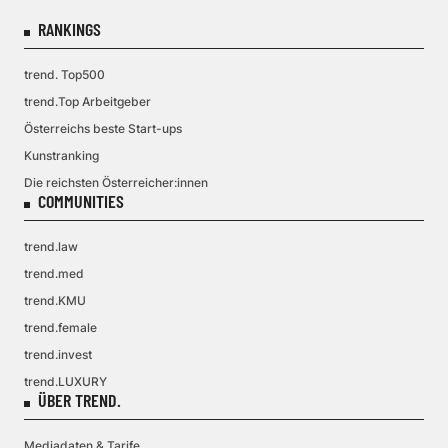
RANKINGS
trend. Top500
trend.Top Arbeitgeber
Österreichs beste Start-ups
Kunstranking
Die reichsten Österreicher:innen
COMMUNITIES
trend.law
trend.med
trend.KMU
trend.female
trend.invest
trend.LUXURY
ÜBER TREND.
Mediadaten & Tarife