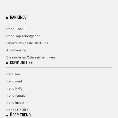
RANKINGS
trend. Top500
trend.Top Arbeitgeber
Österreichs beste Start-ups
Kunstranking
Die reichsten Österreicher:innen
COMMUNITIES
trend.law
trend.med
trend.KMU
trend.female
trend.invest
trend.LUXURY
ÜBER TREND.