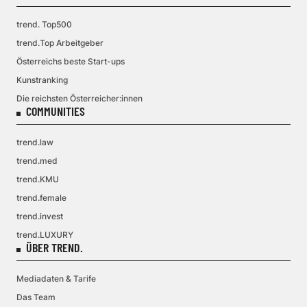
trend. Top500
trend.Top Arbeitgeber
Österreichs beste Start-ups
Kunstranking
Die reichsten Österreicher:innen
COMMUNITIES
trend.law
trend.med
trend.KMU
trend.female
trend.invest
trend.LUXURY
ÜBER TREND.
Mediadaten & Tarife
Das Team