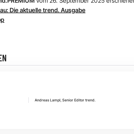
end.PREMIUM
vom 26. September 2025 erschiene
u: Die aktuelle trend. Ausgabe
op
EN
Andreas Lampl, Senior Editor trend.