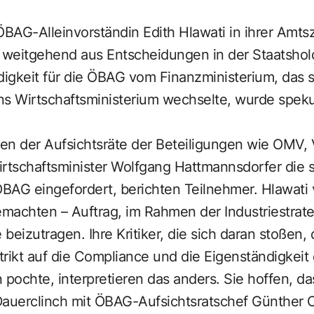
ÖBAG-Alleinvorständin Edith Hlawati in ihrer Amtsz
ik weitgehend aus Entscheidungen in der Staatshol
digkeit für die ÖBAG vom Finanzministerium, das 
ins Wirtschaftsministerium wechselte, wurde speku
ffen der Aufsichtsräte der Beteiligungen wie OMV
rtschaftsminister Wolfgang Hattmannsdorfer die s
BAG eingefordert, berichten Teilnehmer. Hlawati 
emachten – Auftrag, im Rahmen der Industriestrat
beizutragen. Ihre Kritiker, die sich daran stoßen, 
rikt auf die Compliance und die Eigenständigkeit 
 pochte, interpretieren das anders. Sie hoffen, da
uerclinch mit ÖBAG-Aufsichtsratschef Günther Ofn