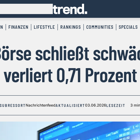
EN
FINANZEN
LIFESTYLE
RANKINGS
COMMUNITIES
SPECIALS
örse schließt schwä
verliert 0,71 Prozent
Nachrichtenfeed
03.06.2026
3 mi
SUBRESSORT
AKTUALISIERT
LESEZEIT