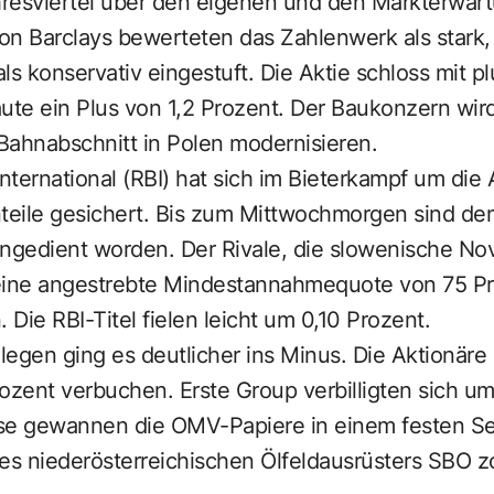
resviertel über den eigenen und den Markterwart
n Barclays bewerteten das Zahlenwerk als stark, 
ls konservativ eingestuft. Die Aktie schloss mit pl
aute ein Plus von 1,2 Prozent. Der Baukonzern wi
Bahnabschnitt in Polen modernisieren.
International (RBI) hat sich im Bieterkampf um die
Anteile gesichert. Bis zum Mittwochmorgen sind dem
angedient worden. Der Rivale, die slowenische No
eine angestrebte Mindestannahmequote von 75 Pr
 Die RBI-Titel fielen leicht um 0,10 Prozent.
legen ging es deutlicher ins Minus. Die Aktionä
ozent verbuchen. Erste Group verbilligten sich um
se gewannen die OMV-Papiere in einem festen Sek
des niederösterreichischen Ölfeldausrüsters SBO 