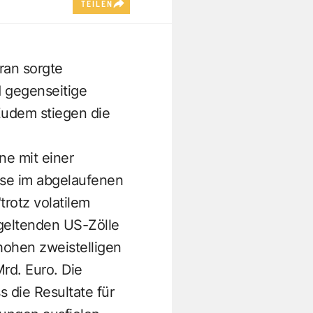
TEILEN
ran sorgte
d gegenseitige
Zudem stiegen die
e mit einer
sse im abgelaufenen
rotz volatilem
 geltenden US-Zölle
hohen zweistelligen
rd. Euro. Die
 die Resultate für