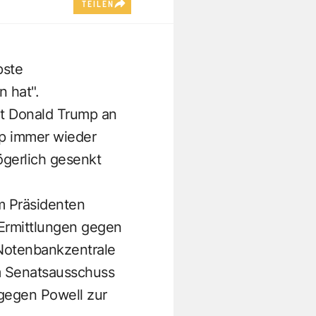
TEILEN
pste
 hat".
nt Donald Trump an
mp immer wieder
zögerlich gesenkt
m Präsidenten
n Ermittlungen gegen
Notenbankzentrale
em Senatsausschuss
 gegen Powell zur