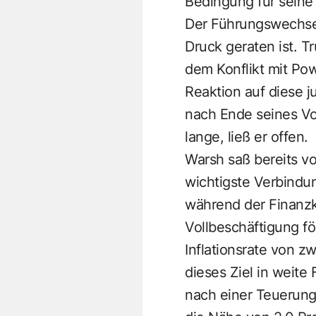
Bedingung für sein
Der Führungswechsel 
Druck geraten ist. T
dem Konflikt mit Pow
Reaktion auf diese j
nach Ende seines Vo
lange, ließ er offen.
Warsh saß bereits v
wichtigste Verbindu
während der Finanzk
Vollbeschäftigung för
Inflationsrate von z
dieses Ziel in weite
nach einer Teuerungs