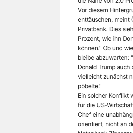
die Nähe von 2,0 Pro
Vor diesem Hinterg
enttäuschen, meint
Privatbank. Dies sie
Prozent, wie ihn Don
können." Ob und wie 
bleibe abzuwarten: "
Donald Trump auch d
vielleicht zunächst 
pöbelte."
Ein solcher Konflikt
für die US-Wirtscha
Chef eine unabhängig
orientiert, nicht an