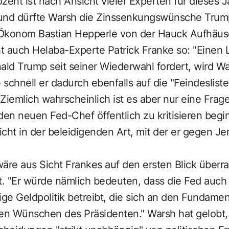
zent ist nach Ansicht vieler Experten für dieses J
rund dürfte Warsh die Zinssenkungswünsche Trum
 Ökonom Bastian Hepperle von der Hauck Aufhäu
ht auch Helaba-Experte Patrick Franke so: "Einen 
ald Trump seit seiner Wiederwahl fordert, wird War
schnell er dadurch ebenfalls auf die "Feindeslist
Ziemlich wahrscheinlich ist es aber nur eine Frage
en neuen Fed-Chef öffentlich zu kritisieren begi
nicht in der beleidigenden Art, mit der er gegen J
 wäre aus Sicht Frankes auf den ersten Blick überr
ft. "Er würde nämlich bedeuten, dass die Fed auch
e Geldpolitik betreibt, die sich an den Fundamen
 den Wünschen des Präsidenten." Warsh hat gelobt,