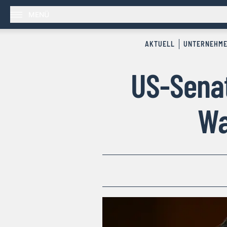
MENÜ
AKTUELL
UNTERNEHM
US-Senat
Wa