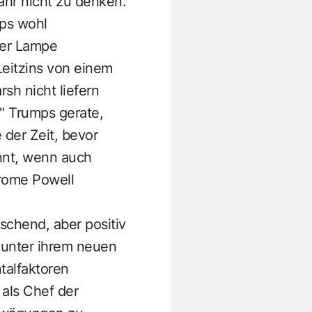
ahr nicht zu denken.
ps wohl
ser Lampe
Leitzins von einem
sh nicht liefern
e" Trumps gerate,
 der Zeit, bevor
nnt, wenn auch
erome Powell
aschend, aber positiv
 unter ihrem neuen
talfaktoren
 als Chef der