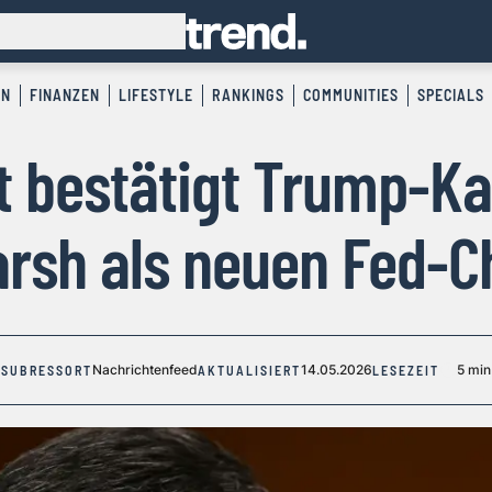
EN
FINANZEN
LIFESTYLE
RANKINGS
COMMUNITIES
SPECIALS
 bestätigt Trump-K
rsh als neuen Fed-C
Nachrichtenfeed
14.05.2026
5 min
SUBRESSORT
AKTUALISIERT
LESEZEIT