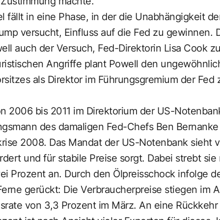
e Zustimmung machte.
fällt in eine Phase, in der die Unabhängigkeit d
rump versucht, Einfluss auf die Fed zu gewinnen.
ell auch der Versuch, Fed-Direktorin Lisa Cook zu
uristischen Angriffe plant Powell den ungewöhnlic
rsitzes als Direktor im Führungsgremium der Fed z
on 2006 bis 2011 im Direktorium der US-Notenbank
ngsmann des damaligen Fed-Chefs Ben Bernanke z
rise 2008. Das Mandat der US-Notenbank sieht vo
dert und für stabile Preise sorgt. Dabei strebt sie m
wei Prozent an. Durch den Ölpreisschock infolge de
 Ferne gerückt: Die Verbraucherpreise stiegen im A
rate von 3,3 Prozent im März. An eine Rückkehr de