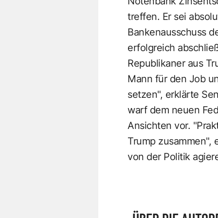
Notenbank Zinsentsc
treffen. Er sei abso
Bankenausschuss des
erfolgreich abschlie
Republikaner aus Tru
Mann für den Job und
setzen", erklärte Se
warf dem neuen Fed
Ansichten vor. "Prak
Trump zusammen", er
von der Politik agie