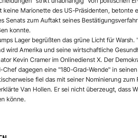
heidungen "strikt unabhängig" von politischen 
lut keine Marionette des US-Präsidenten, betonte 
 Senats zum Auftakt seines Bestätigungsverfahr
ßen konnte.
mps Lager begrüßten das grüne Licht für Warsh. "Er
 wird Amerika und seine wirtschaftliche Gesundhe
nator Kevin Cramer im Onlinedienst X. Der Demokr
-Chef dagegen eine "180-Grad-Wende" in seine
tischerweise fiel das mit seiner Nominierung zum
klärte Van Hollen. Er sei nicht überzeugt, dass 
ren könne.