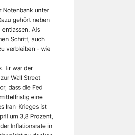
er Notenbank unter
 Dazu gehört neben
 entlassen. Als
hen Schritt, auch
u verbleiben - wie
. Er war der
ur Wall Street
r, dass die Fed
ittelfristig eine
s Iran-Krieges ist
pril um 3,8 Prozent,
r Inflationsrate in