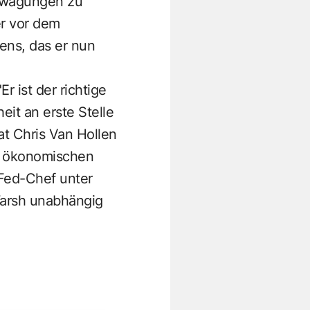
Erwägungen zu
er vor dem
ens, das er nun
 ist der richtige
it an erste Stelle
at Chris Van Hollen
n ökonomischen
 Fed-Chef unter
Warsh unabhängig