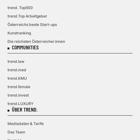
trend. Top500
trend.Top Arbeitgeber
Österreichs beste Start-ups
Kunstranking
Die reichsten Österreicher:innen
COMMUNITIES
trend.law
trend.med
trend.KMU
trend.female
trend.invest
trend.LUXURY
ÜBER TREND.
Mediadaten & Tarife
Das Team