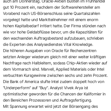
auch am Donnerstag. Oracle-Aktien büßten im Frühhandel
gut 10 Prozent ein, nachdem der Softwarehersteller am
Vorabend nach US-Börsenschluss seine Quartalszahlen
vorgelegt hatte und Marktteilnehmer mit einem enorm
hohen Kapitalbedarf irritiert hatte. Der Firma stünden nach
wie vor hohe Geldabflüsse bevor, um die Kapazitäten für
den wachsenden Auftragsbestand aufzubauen, schrieben
die Experten des Analysedienstes Vital Knowledge.
Die höheren Ausgaben von Oracle für Rechenzentren
setzten Anleger wiederum gleich mit einer weiter kräftigen
Nachfrage nach Halbleitern, sodass Chip-Aktien wieder auf
dem Vormarsch sind. Marvell, Applied Materials oder Intel
verbuchten Kursgewinne zwischen sechs und zehn Prozent.
Die Bank of America stufte Intel zudem doppelt hoch von
"Underperform" auf "Buy". Analyst Vivek Arya ist
optimistischer geworden für die Chancen der Kalifornier in
den Bereichen Prozessoren und Auftragsfertigung.
Mit Spannung erwartet wird jetzt der Börsengang des