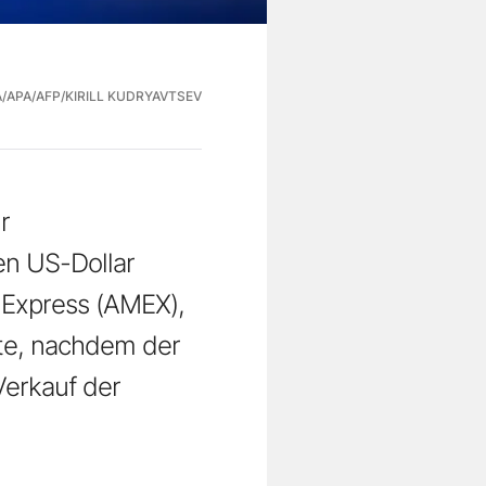
/APA/AFP/KIRILL KUDRYAVTSEV
r
en US-Dollar
 Express (AMEX),
ate, nachdem der
Verkauf der