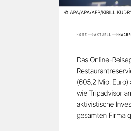
©
APA/APA/AFP/KIRILL KUD
HOME
AKTUELL
NACHR
Das Online-Reisepo
Restaurantreservi
(605,2 Mio. Euro
wie Tripadvisor a
aktivistische Inv
gesamten Firma g