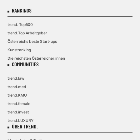
RANKINGS
trend. Top500
trend.Top Arbeitgeber
Österreichs beste Start-ups
Kunstranking
Die reichsten Österreicher:innen
COMMUNITIES
trend.law
trend.med
trend.KMU
trend.female
trend.invest
trend.LUXURY
ÜBER TREND.