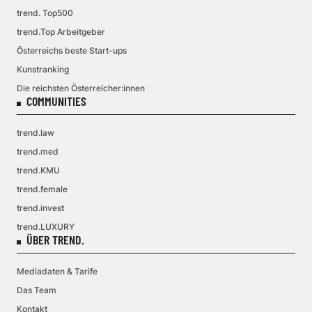
trend. Top500
trend.Top Arbeitgeber
Österreichs beste Start-ups
Kunstranking
Die reichsten Österreicher:innen
COMMUNITIES
trend.law
trend.med
trend.KMU
trend.female
trend.invest
trend.LUXURY
ÜBER TREND.
Mediadaten & Tarife
Das Team
Kontakt