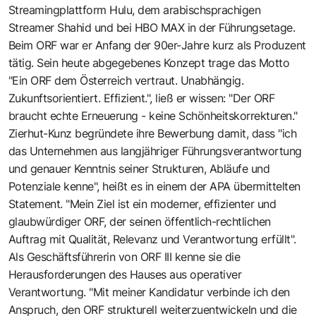
Streamingplattform Hulu, dem arabischsprachigen
Streamer Shahid und bei HBO MAX in der Führungsetage.
Beim ORF war er Anfang der 90er-Jahre kurz als Produzent
tätig. Sein heute abgegebenes Konzept trage das Motto
"Ein ORF dem Österreich vertraut. Unabhängig.
Zukunftsorientiert. Effizient.", ließ er wissen: "Der ORF
braucht echte Erneuerung - keine Schönheitskorrekturen."
Zierhut-Kunz begründete ihre Bewerbung damit, dass "ich
das Unternehmen aus langjähriger Führungsverantwortung
und genauer Kenntnis seiner Strukturen, Abläufe und
Potenziale kenne", heißt es in einem der APA übermittelten
Statement. "Mein Ziel ist ein moderner, effizienter und
glaubwürdiger ORF, der seinen öffentlich-rechtlichen
Auftrag mit Qualität, Relevanz und Verantwortung erfüllt".
Als Geschäftsführerin von ORF III kenne sie die
Herausforderungen des Hauses aus operativer
Verantwortung. "Mit meiner Kandidatur verbinde ich den
Anspruch, den ORF strukturell weiterzuentwickeln und die