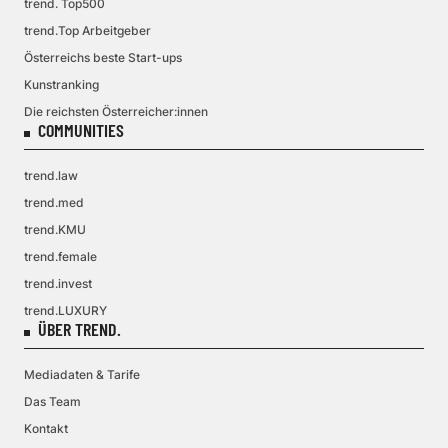
trend. Top500
trend.Top Arbeitgeber
Österreichs beste Start-ups
Kunstranking
Die reichsten Österreicher:innen
COMMUNITIES
trend.law
trend.med
trend.KMU
trend.female
trend.invest
trend.LUXURY
ÜBER TREND.
Mediadaten & Tarife
Das Team
Kontakt