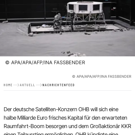
©
APA/APA/AFP/INA FASSBENDER
©
APA/APA/AFP/INA FASSBENDER
HOME
AKTUELL
NACHRICHTENFEED
Der deutsche Satelliten-Konzern OHB will sich eine
halbe Milliarde Euro frisches Kapital für den erwarteten
Raumfahrt-Boom besorgen und dem Großaktionär KKR
einen Teilausstieg ermöglichen. OHB kündigte eine