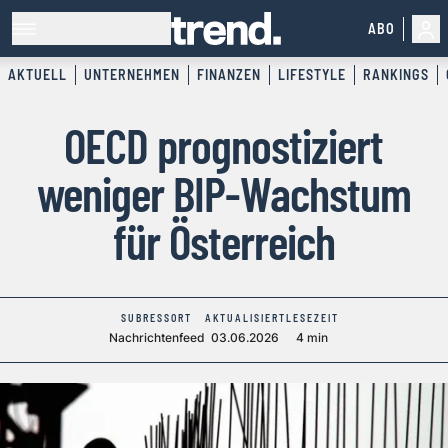
ABO
AKTUELL
UNTERNEHMEN
FINANZEN
LIFESTYLE
RANKINGS
OECD prognostiziert
weniger BIP-Wachstum
für Österreich
SUBRESSORT
AKTUALISIERT
LESEZEIT
Nachrichtenfeed
03.06.2026
4 min