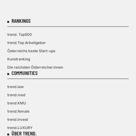
RANKINGS
trend. Top500
trend.Top Arbeitgeber
Österreichs beste Start-ups
Kunstranking
Die reichsten Österreicher:innen
COMMUNITIES
trend.law
trend.med
trend.KMU
trend.female
trend.invest
trend.LUXURY
ÜBER TREND.