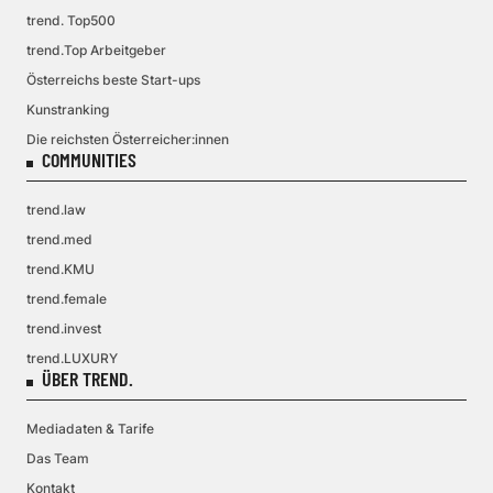
trend. Top500
trend.Top Arbeitgeber
Österreichs beste Start-ups
Kunstranking
Die reichsten Österreicher:innen
COMMUNITIES
trend.law
trend.med
trend.KMU
trend.female
trend.invest
trend.LUXURY
ÜBER TREND.
Mediadaten & Tarife
Das Team
Kontakt