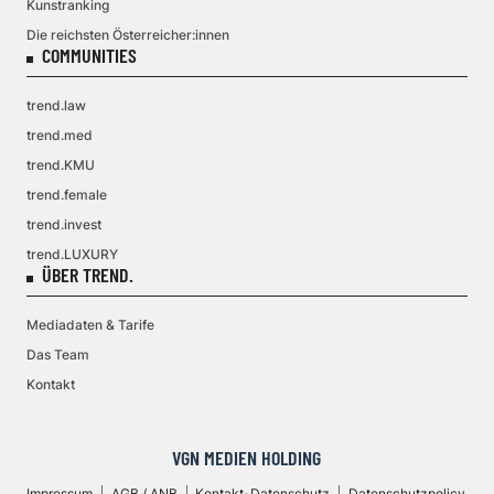
Kunstranking
Die reichsten Österreicher:innen
COMMUNITIES
trend.law
trend.med
trend.KMU
trend.female
trend.invest
trend.LUXURY
ÜBER TREND.
Mediadaten & Tarife
Das Team
Kontakt
VGN MEDIEN HOLDING
Impressum
AGB / ANB
Kontakt-Datenschutz
Datenschutzpolicy