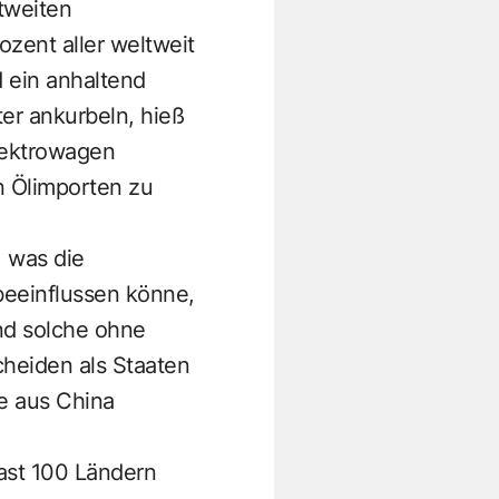
tweiten
ozent aller weltweit
 ein anhaltend
ter ankurbeln, hieß
lektrowagen
n Ölimporten zu
, was die
eeinflussen könne,
nd solche ohne
cheiden als Staaten
e aus China
ast 100 Ländern