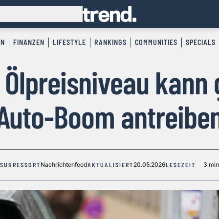
EN
FINANZEN
LIFESTYLE
RANKINGS
COMMUNITIES
SPECIALS
 Ölpreisniveau kann 
Auto-Boom antreibe
Nachrichtenfeed
20.05.2026
3 min
SUBRESSORT
AKTUALISIERT
LESEZEIT