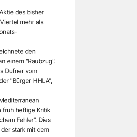
Aktie des bisher
Viertel mehr als
onats-
eichnete den
 an einem "Raubzug".
us Dufner vom
der "Bürger-HHLA",
 Mediterranean
rüh heftige Kritik
schem Fehler". Dies
der stark mit dem