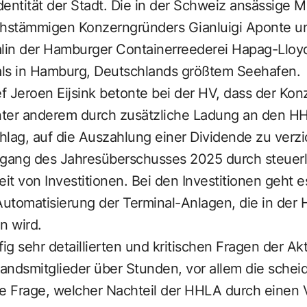
entität der Stadt. Die in der Schweiz ansässige 
schstämmigen Konzerngründers Gianluigi Aponte und
alin der Hamburger Containerreederei Hapag-Lloy
nals in Hamburg, Deutschlands größtem Seehafen.
Jeroen Eijsink betonte bei der HV, dass der Ko
nter anderem durch zusätzliche Ladung an den H
chlag, auf die Auszahlung einer Dividende zu verz
kgang des Jahresüberschusses 2025 durch steuer
t von Investitionen. Bei den Investitionen geht e
 Automatisierung der Terminal-Anlagen, die in de
n wird.
ig sehr detaillierten und kritischen Fragen der Ak
andsmitglieder über Stunden, vor allem die schei
ie Frage, welcher Nachteil der HHLA durch einen V