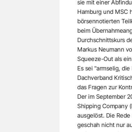
sie mit einer Abfind
Hamburg und MSC hat
börsennotierten Teil
beim Übernahmeangeb
Durchschnittskurs de
Markus Neumann von
Squeeze-Out als ein
Es sei "armselig, d
Dachverband Kritisc
das Fragen zur Kontro
Der im September 20
Shipping Company (M
ausgelöst. Die Rede 
geschah nicht nur a