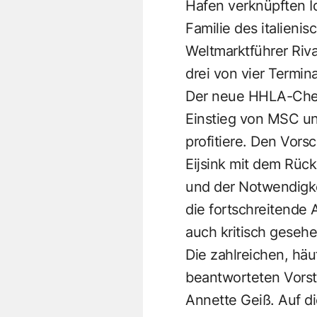
Hafen verknüpften Id
Familie des italieni
Weltmarktführer Riv
drei von vier Termi
Der neue HHLA-Chef 
Einstieg von MSC u
profitiere. Den Vors
Eijsink mit dem Rüc
und der Notwendigkei
die fortschreitende
auch kritisch gesehe
Die zahlreichen, häuf
beantworteten Vorst
Annette Geiß. Auf d