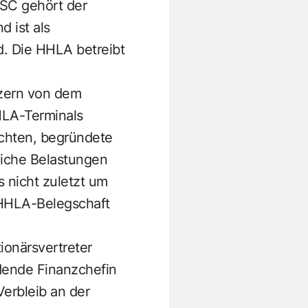
MSC gehört der
 ist als
d. Die HHLA betreibt
nzern von dem
HLA-Terminals
ichten, begründete
liche Belastungen
s nicht zuletzt um
r HHLA-Belegschaft
tionärsvertreter
dende Finanzchefin
erbleib an der