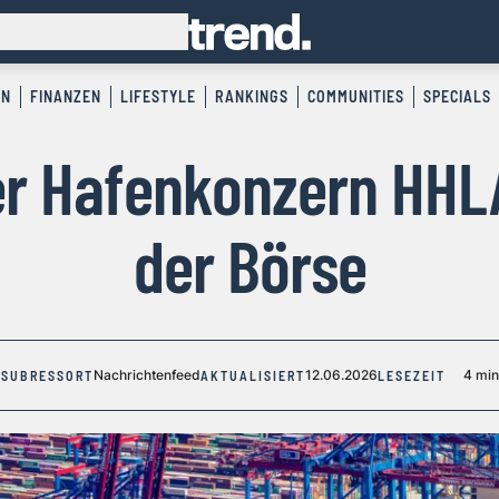
EN
FINANZEN
LIFESTYLE
RANKINGS
COMMUNITIES
SPECIALS
r Hafenkonzern HHLA
der Börse
Nachrichtenfeed
12.06.2026
4 min
SUBRESSORT
AKTUALISIERT
LESEZEIT