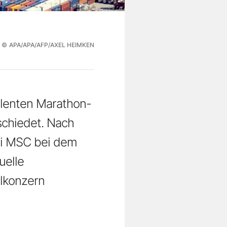
©
APA/APA/AFP/AXEL HEIMKEN
ulenten Marathon-
schiedet. Nach
ei MSC bei dem
uelle
lkonzern