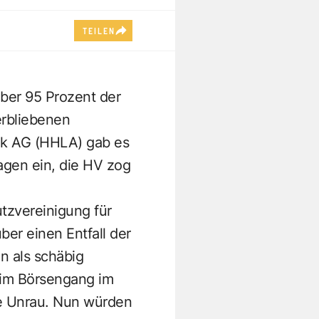
TEILEN
ber 95 Prozent der
erbliebenen
ik AG (HHLA) gab es
ragen ein, die HV zog
utzvereinigung für
er einen Entfall der
n als schäbig
eim Börsengang im
e Unrau. Nun würden