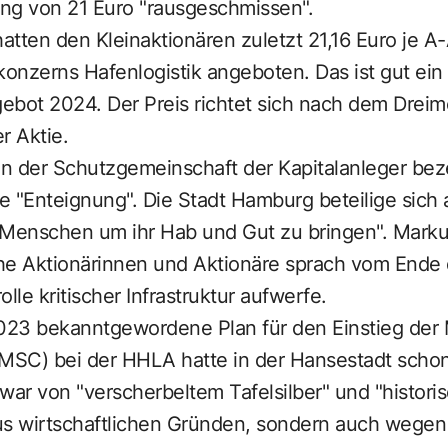
ung von 21 Euro "rausgeschmissen".
ten den Kleinaktionären zuletzt 21,16 Euro je A-
konzerns Hafenlogistik angeboten. Das ist gut ein 
ot 2024. Der Preis richtet sich nach dem Dreim
r Aktie.
 der Schutzgemeinschaft der Kapitalanleger bez
e "Enteignung". Die Stadt Hamburg beteilige sich
ie Menschen um ihr Hab und Gut zu bringen". Mark
he Aktionärinnen und Aktionäre sprach vom Ende 
lle kritischer Infrastruktur aufwerfe.
23 bekanntgewordene Plan für den Einstieg der
SC) bei der HHLA hatte in der Hansestadt schon f
war von "verscherbeltem Tafelsilber" und "histori
us wirtschaftlichen Gründen, sondern auch wegen 