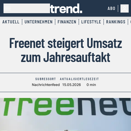
ABO
AKTUELL
UNTERNEHMEN
FINANZEN
LIFESTYLE
RANKINGS
Freenet steigert Umsatz
zum Jahresauftakt
SUBRESSORT
AKTUALISIERT
LESEZEIT
Nachrichtenfeed
15.05.2026
0 min