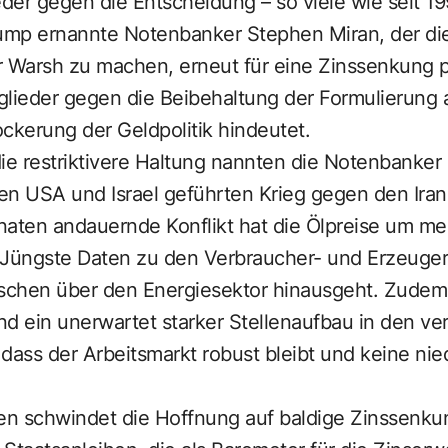
eder gegen die Entscheidung – so viele wie seit 19
mp ernannte Notenbanker Stephen Miran, der die
ür Warsh zu machen, erneut für eine Zinssenkung p
tglieder gegen die Beibehaltung der Formulierung a
ckerung der Geldpolitik hindeutet.
ie restriktivere Haltung nannten die Notenbanker 
en USA und Israel geführten Krieg gegen den Iran
onaten andauernde Konflikt hat die Ölpreise um me
 Jüngste Daten zu den Verbraucher- und Erzeuger
ischen über den Energiesektor hinausgeht. Zudem 
nd ein unerwartet starker Stellenaufbau in den v
dass der Arbeitsmarkt robust bleibt und keine nie
n schwindet die Hoffnung auf baldige Zinssenku