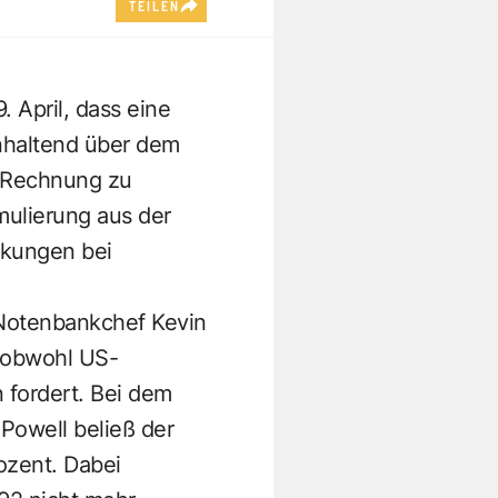
TEILEN
. April, dass eine
 anhaltend über dem
t Rechnung zu
mulierung aus der
nkungen bei
 Notenbankchef Kevin
, obwohl US-
 fordert. Bei dem
Powell beließ der
ozent. Dabei