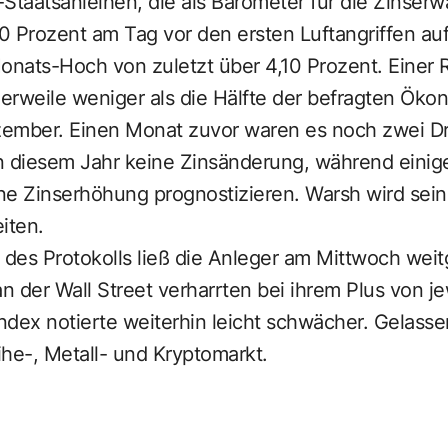
Staatsanleihen, die als Barometer für die Zinserwa
0 Prozent am Tag vor den ersten Luftangriffen au
Monats-Hoch von zuletzt über 4,10 Prozent. Einer
lerweile weniger als die Hälfte der befragten Öko
ember. Einen Monat zuvor waren es noch zwei Dr
 in diesem Jahr keine Zinsänderung, während eini
ne Zinserhöhung prognostizieren. Warsh wird sein
eiten.
 des Protokolls ließ die Anleger am Mittwoch weit
an der Wall Street verharrten bei ihrem Plus von j
Index notierte weiterhin leicht schwächer. Gelass
he-, Metall- und Kryptomarkt.