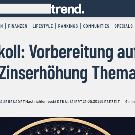
EN
FINANZEN
LIFESTYLE
RANKINGS
COMMUNITIES
SPECIALS
oll: Vorbereitung au
Zinserhöhung Them
Nachrichtenfeed
21.05.2026
4 min
SUBRESSORT
AKTUALISIERT
LESEZEIT