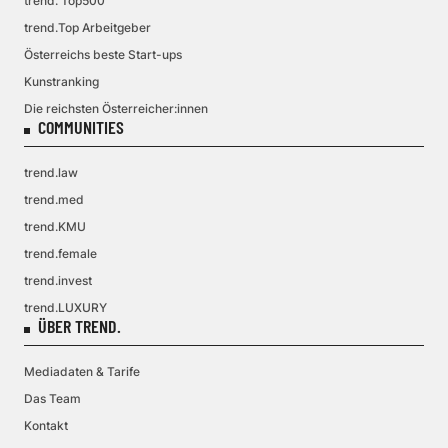
trend. Top500
trend.Top Arbeitgeber
Österreichs beste Start-ups
Kunstranking
Die reichsten Österreicher:innen
COMMUNITIES
trend.law
trend.med
trend.KMU
trend.female
trend.invest
trend.LUXURY
ÜBER TREND.
Mediadaten & Tarife
Das Team
Kontakt