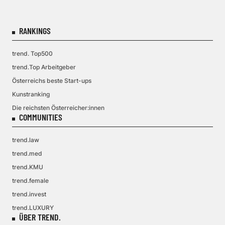
RANKINGS
trend. Top500
trend.Top Arbeitgeber
Österreichs beste Start-ups
Kunstranking
Die reichsten Österreicher:innen
COMMUNITIES
trend.law
trend.med
trend.KMU
trend.female
trend.invest
trend.LUXURY
ÜBER TREND.