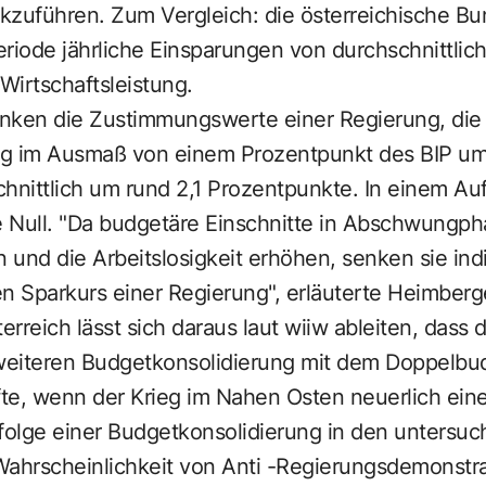
kzuführen. Zum Vergleich: die österreichische Bu
periode jährliche Einsparungen von durchschnittlic
Wirtschaftsleistung.
sinken die Zustimmungswerte einer Regierung, die
g im Ausmaß von einem Prozentpunkt des BIP ums
hnittlich um rund 2,1 Prozentpunkte. In einem Au
 Null. "Da budgetäre Einschnitte in Abschwung
n und die Arbeitslosigkeit erhöhen, senken sie ind
n Sparkurs einer Regierung", erläuterte Heimberge
reich lässt sich daraus laut wiiw ableiten, dass d
weiteren Budgetkonsolidierung mit dem Doppelb
fte, wenn der Krieg im Nahen Osten neuerlich ein
infolge einer Budgetkonsolidierung in den untersu
 Wahrscheinlichkeit von Anti -Regierungsdemonstr