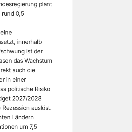
ndesregierung plant
h rund 0,5
 eine
etzt, innerhalb
fschwung ist der
phasen das Wachstum
irekt auch die
r in einer
as politische Risiko
udget 2027/2028
e Rezession auslöst.
chten Ländern
ationen um 7,5