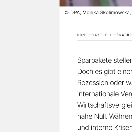
©
DPA, Monika Skolimowska,
HOME
AKTUELL
NACHR
Sparpakete stelle
Doch es gibt einen
Rezession oder w
internationale Ver
Wirtschaftsverglei
nahe Null. Währe
und interne Krisen