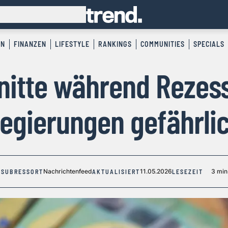
EN
FINANZEN
LIFESTYLE
RANKINGS
COMMUNITIES
SPECIALS
nitte während Rezess
egierungen gefährli
Nachrichtenfeed
11.05.2026
3 min
SUBRESSORT
AKTUALISIERT
LESEZEIT