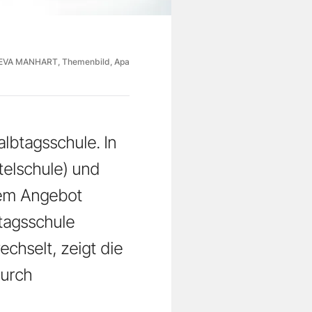
EVA MANHART, Themenbild, Apa
lbtagsschule. In
telschule) und
gem Angebot
tagsschule
echselt, zeigt die
durch