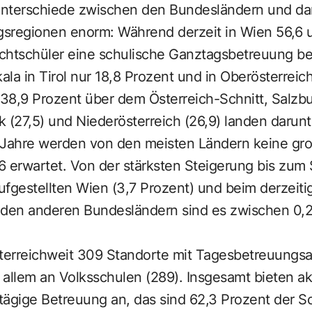
 Unterschiede zwischen den Bundesländern und d
gsregionen enorm: Während derzeit in Wien 56,6 u
lichtschüler eine schulische Ganztagsbetreuung 
la in Tirol nur 18,8 Prozent und in Oberösterreich
 38,9 Prozent über dem Österreich-Schnitt, Salzbu
k (27,5) und Niederösterreich (26,9) landen darunt
Jahre werden von den meisten Ländern keine gr
6 erwartet. Von der stärksten Steigerung bis zum
aufgestellten Wien (3,7 Prozent) und beim derzeitig
 den anderen Bundesländern sind es zwischen 0,2 
sterreichweit 309 Standorte mit Tagesbetreuungs
llem an Volksschulen (289). Insgesamt bieten ak
ägige Betreuung an, das sind 62,3 Prozent der Sc