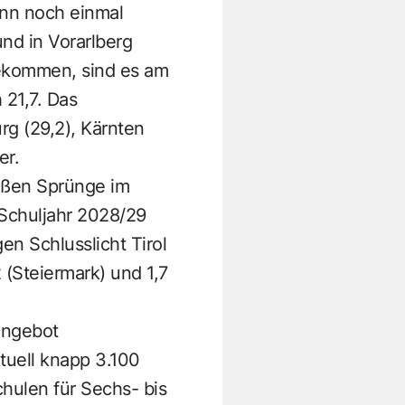
ann noch einmal
nd in Vorarlberg
bekommen, sind es am
 21,7. Das
rg (29,2), Kärnten
er.
oßen Sprünge im
 Schuljahr 2028/29
en Schlusslicht Tirol
(Steiermark) und 1,7
angebot
tuell knapp 3.100
hulen für Sechs- bis