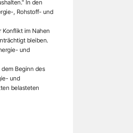
shalten." In den
gie-, Rohstoff- und
r Konflikt im Nahen
rächtigt bleiben.
nergie- und
it dem Beginn des
gie- und
ten belasteten