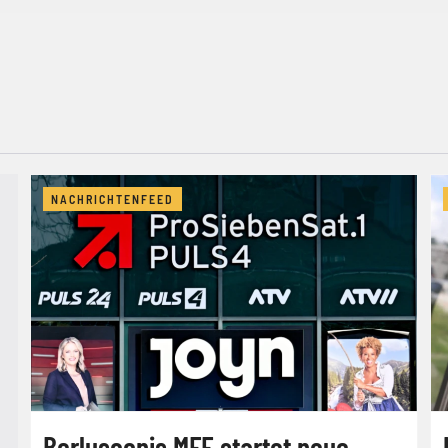
NACHRICHTENFEED
Berlusconis MFE startet neue