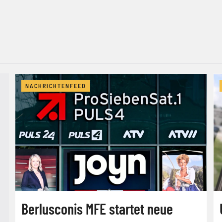
NACHRICHTENFEED
Berlusconis MFE startet neue