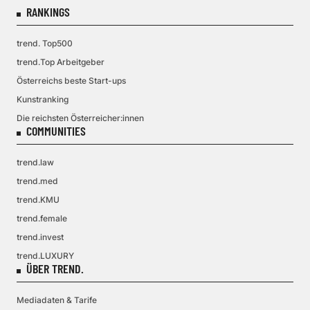
RANKINGS
trend. Top500
trend.Top Arbeitgeber
Österreichs beste Start-ups
Kunstranking
Die reichsten Österreicher:innen
COMMUNITIES
trend.law
trend.med
trend.KMU
trend.female
trend.invest
trend.LUXURY
ÜBER TREND.
Mediadaten & Tarife