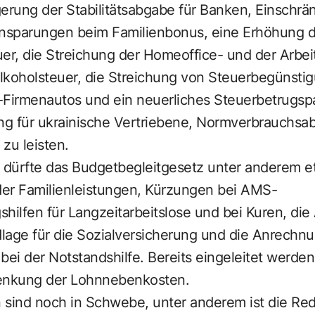
gerung der Stabilitätsabgabe für Banken, Einschr
insparungen beim Familienbonus, eine Erhöhung d
er, die Streichung der Homeoffice- und der Arbei
lkoholsteuer, die Streichung von Steuerbegünstig
-Firmenautos und ein neuerliches Steuerbetrugs
ung für ukrainische Vertriebene, Normverbrauchs
zu leisten.
dürfte das Budgetbegleitgesetz unter anderem et
 der Familienleistungen, Kürzungen bei AMS-
hilfen für Langzeitarbeitslose und bei Kuren, di
lage für die Sozialversicherung und die Anrechn
i der Notstandshilfe. Bereits eingeleitet werden
Senkung der Lohnnebenkosten.
sind noch in Schwebe, unter anderem ist die Re