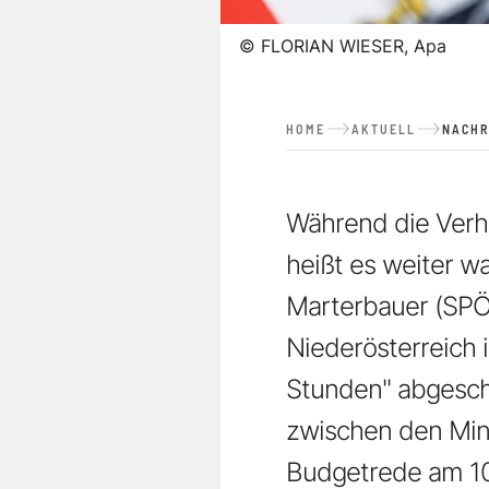
©
FLORIAN WIESER, Apa
HOME
AKTUELL
NACHR
Während die Verha
heißt es weiter w
Marterbauer (SPÖ
Niederösterreich 
Stunden" abgeschl
zwischen den Minis
Budgetrede am 10.