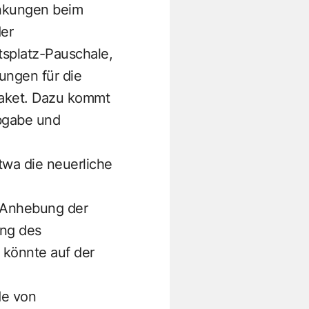
änkungen beim
er
tsplatz-Pauschale,
ungen für die
paket. Dazu kommt
abgabe und
wa die neuerliche
e Anhebung der
ung des
 könnte auf der
de von