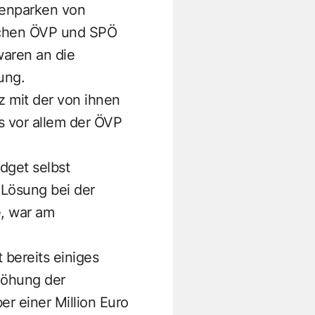
henparken von
ischen ÖVP und SPÖ
waren an die
ung.
z mit der von ihnen
s vor allem der ÖVP
dget selbst
 Lösung bei der
e, war am
bereits einiges
höhung der
r einer Million Euro