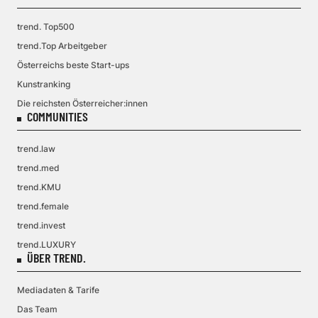
trend. Top500
trend.Top Arbeitgeber
Österreichs beste Start-ups
Kunstranking
Die reichsten Österreicher:innen
COMMUNITIES
trend.law
trend.med
trend.KMU
trend.female
trend.invest
trend.LUXURY
ÜBER TREND.
Mediadaten & Tarife
Das Team