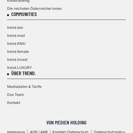
Kunstranking
Die reichsten Österreicher:innen
COMMUNITIES
trend.law
trend.med
trend.KMU
trend.female
trend.invest
trend.LUXURY
ÜBER TREND.
Mediadaten & Tarife
Das Team
Kontakt
VGN MEDIEN HOLDING
Impressum
AGB / ANB
Kontakt-Datenschutz
Datenschutzpolicy