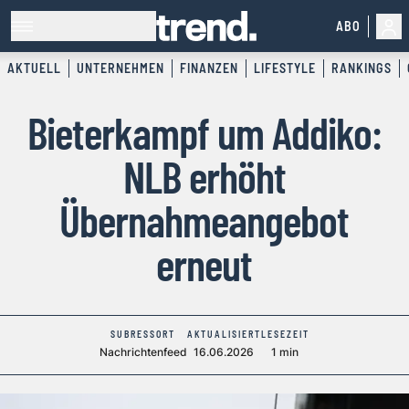
ABO
AKTUELL
UNTERNEHMEN
FINANZEN
LIFESTYLE
RANKINGS
Bieterkampf um Addiko:
NLB erhöht
Übernahmeangebot
erneut
SUBRESSORT
AKTUALISIERT
LESEZEIT
Nachrichtenfeed
16.06.2026
1 min