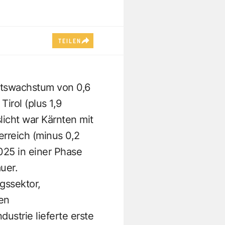
TEILEN
ftswachstum von 0,6
irol (plus 1,9
licht war Kärnten mit
rreich (minus 0,2
025 in einer Phase
uer.
gssektor,
en
strie lieferte erste