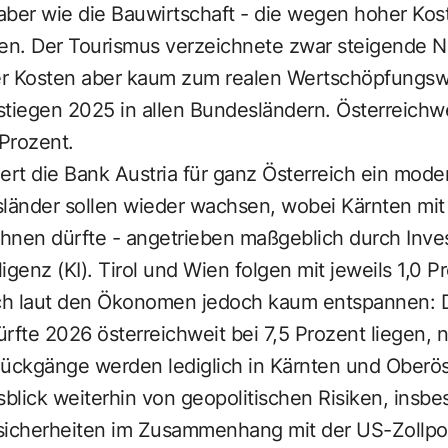
 aber wie die Bauwirtschaft - die wegen hoher Ko
ten. Der Tourismus verzeichnete zwar steigende N
er Kosten aber kaum zum realen Wertschöpfungsw
tiegen 2025 in allen Bundesländern. Österreichwei
 Prozent.
ert die Bank Austria für ganz Österreich ein mode
sländer sollen wieder wachsen, wobei Kärnten mit
chnen dürfte - angetrieben maßgeblich durch Inves
ligenz (KI). Tirol und Wien folgen mit jeweils 1,0 P
ich laut den Ökonomen jedoch kaum entspannen: 
rfte 2026 österreichweit bei 7,5 Prozent liegen, 
Rückgänge werden lediglich in Kärnten und Oberöst
sblick weiterhin von geopolitischen Risiken, insb
sicherheiten im Zusammenhang mit der US-Zollpoli