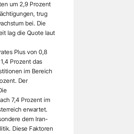
sten um 2,9 Prozent
ächtigungen, trug
achstum bei. Die
t lag die Quote laut
rates Plus von 0,8
 1,4 Prozent das
titionen im Bereich
rozent. Der
Die
nach 7,4 Prozent im
erreich erwartet.
esondere dem Iran-
tik. Diese Faktoren