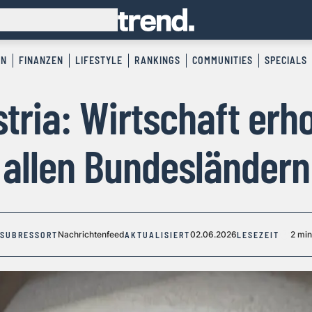
EN
FINANZEN
LIFESTYLE
RANKINGS
COMMUNITIES
SPECIALS
tria: Wirtschaft erhol
allen Bundesländern
Nachrichtenfeed
02.06.2026
2 min
SUBRESSORT
AKTUALISIERT
LESEZEIT