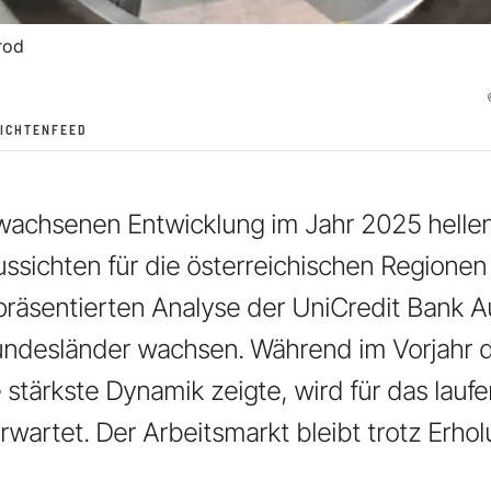
rod
ICHTENFEED
wachsenen Entwicklung im Jahr 2025 hellen
ussichten für die österreichischen Regionen 
präsentierten Analyse der UniCredit Bank Au
ndesländer wachsen. Während im Vorjahr di
e stärkste Dynamik zeigte, wird für das lauf
erwartet. Der Arbeitsmarkt bleibt trotz Erh