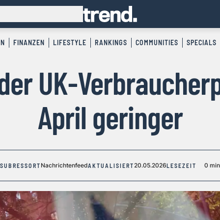
EN
FINANZEN
LIFESTYLE
RANKINGS
COMMUNITIES
SPECIALS
 der UK-Verbraucherp
April geringer
Nachrichtenfeed
20.05.2026
0 min
SUBRESSORT
AKTUALISIERT
LESEZEIT