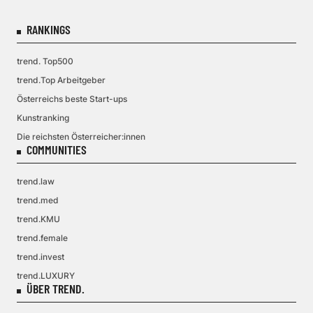
RANKINGS
trend. Top500
trend.Top Arbeitgeber
Österreichs beste Start-ups
Kunstranking
Die reichsten Österreicher:innen
COMMUNITIES
trend.law
trend.med
trend.KMU
trend.female
trend.invest
trend.LUXURY
ÜBER TREND.