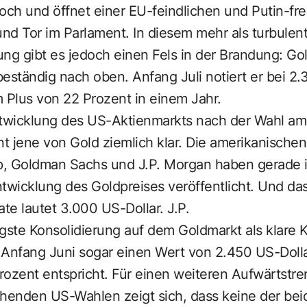
hoch und öffnet einer EU-feindlichen und Putin-f
und Tor im Parlament. In diesem mehr als turbulen
ng gibt es jedoch einen Fels in der Brandung: Gol
 beständig nach oben. Anfang Juli notiert er bei 2.
 Plus von 22 Prozent in einem Jahr.
twicklung des US-Aktienmarkts nach der Wahl am
int jene von Gold ziemlich klar. Die amerikanisch
up, Goldman Sachs und J.P. Morgan haben gerade i
twicklung des Goldpreises veröffentlicht. Und das 
e lautet 3.000 US-Dollar. J.P.
gste Konsolidierung auf dem Goldmarkt als klare 
 Anfang Juni sogar einen Wert von 2.450 US-Doll
ozent entspricht. Für einen weiteren Aufwärtstren
ehenden US-Wahlen zeigt sich, dass keine der bei