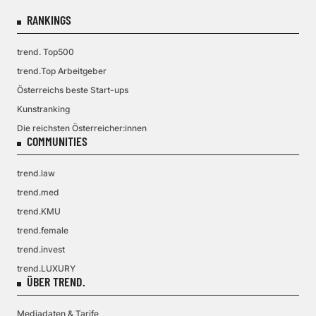
RANKINGS
trend. Top500
trend.Top Arbeitgeber
Österreichs beste Start-ups
Kunstranking
Die reichsten Österreicher:innen
COMMUNITIES
trend.law
trend.med
trend.KMU
trend.female
trend.invest
trend.LUXURY
ÜBER TREND.
Mediadaten & Tarife