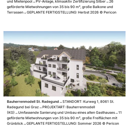
und Mietenpool
→PV-Anlage, klimaaktiv Zertifizierung Silber
→26
geförderte Mietwohnungen von 35 bis 90 m², große Balkone und
Terrassen
→GEPLANTE FERTIGSTELLUNG: Herbst 2026
©
Pericon
Bauherrenmodell St. Radegund
→STANDORT: Kurweg 1, 8061 St.
Radegund bei Graz
→PROJEKTART: Bauherrenmodell
(KG)
→Umfassende Sanierung und Umbau eines alten Gasthauses
→11
geförderte Mietwohnungen von 35 bis 90 m², große Freiflächen mit
Grünblick
→GEPLANTE FERTIGSTELLUNG: Sommer 2026
©
Pericon