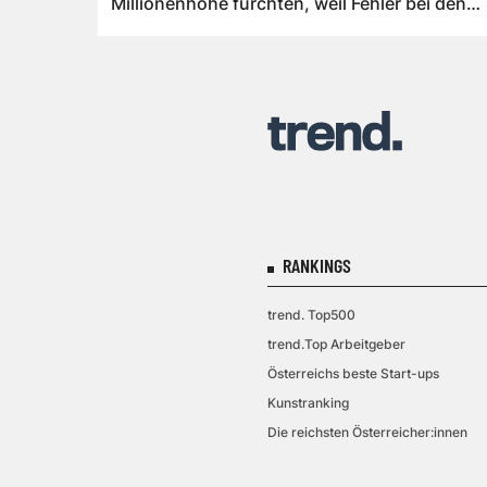
Millionenhöhe fürchten, weil Fehler bei den
natio...
RANKINGS
trend. Top500
trend.Top Arbeitgeber
Österreichs beste Start-ups
Kunstranking
Die reichsten Österreicher:innen