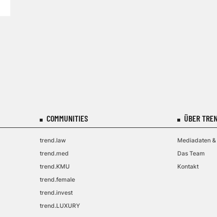
COMMUNITIES
ÜBER TREN
trend.law
Mediadaten & 
trend.med
Das Team
trend.KMU
Kontakt
trend.female
trend.invest
trend.LUXURY