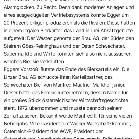
Alarmglocken. Zu Recht. Denn dank moderner Anlagen und
eines ausgeklügelten Vertriebssystems konnte Egger um
20 Prozent billiger produzieren als die Rivalen. Diese hatten
in einem legalen Bierkartell das Land in drei Absatzgebiete
aufgeteilt: Der Westen gehörte der Brau AG, der Süden den
Steirern Göss-Reininghaus und der Osten Schwechater.
Supermärkte und Wirte konnten sich also nicht aussuchen,
welches Bier sie verkauften.
Eggers Vorstoß läutete das Ende des Bierkartells ein: Die
Linzer Brau AG schluckte ihren Kartellpartner, das
Schwechater Bier von Manfred Mautner Markhof junior.
Dieser hatte das Familienunternehmen, dessen Name für
ein großes Stück österreichischer Wirtschaftsgeschichte
steht, 1972 übernommen und musste dennoch seinem
Zerfall zusehen. Bekannt wurde Manfred II. für seine vielen
Nebenjobs: Vizepräsident der Wiener Wirtschaftskammer,
Österreich-Präsident des WWF, Präsident der
Österreichisch-Amerikanischen Gesellschaft, Präsident der