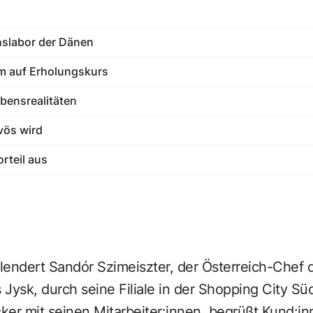
hslabor der Dänen
m auf Erholungskurs
bensrealitäten
vös wird
orteil aus
lendert Sandór Szimeiszter, der Österreich-Chef 
ysk, durch seine Filiale in der Shopping City Süd
cker mit seinen Mitarbeiter:innen, begrüßt Kund:in