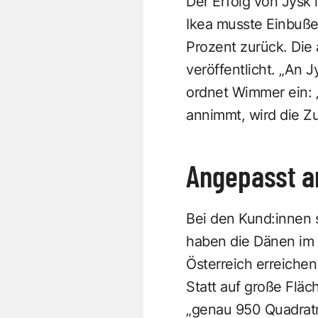
Der Erfolg von Jysk 
Ikea musste Einbuße
Prozent zurück. Die
veröffentlicht. „An
ordnet Wimmer ein: „
annimmt, wird die Z
Angepasst a
Bei den Kund:innen 
haben die Dänen im 
Österreich erreiche
Statt auf große Fläc
„genau 950 Quadratme