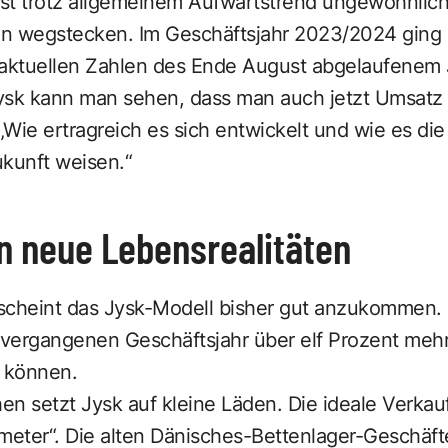
ist trotz allgemeinem Aufwärtstrend ungewöhnlich
n wegstecken. Im Geschäftsjahr 2023/2024 ging
 aktuellen Zahlen des Ende August abgelaufenem 
 Jysk kann man sehen, dass man auch jetzt Umsatz 
Wie ertragreich es sich entwickelt und wie es di
ukunft weisen.“
n neue Lebensrealitäten
scheint das Jysk-Modell bisher gut anzukommen.
vergangenen Geschäftsjahr über elf Prozent mehr
n können.
hen setzt Jysk auf kleine Läden. Die ideale Verkau
ter“. Die alten Dänisches-Bettenlager-Geschäfte s