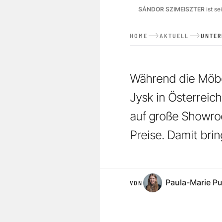
SÁNDOR SZIMEISZTER
ist s
HOME
AKTUELL
UNTE
Während die Möbe
Jysk in Österreic
auf große Showroo
Preise. Damit brin
Paula-Marie P
VON