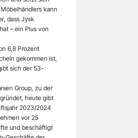
s Möbelhändlers kann
r, dass Jysk
at – ein Plus von
on 6,8 Prozent
ucheln gekommen ist,
gibt sich der 53-
arsen Group, zu der
gründet, heute gibt
äftsjahr 2023/2024
rnehmen vor 25
fte und beschäftigt
ich-Geschäfte der