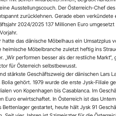
 eine Ausstellungscouch. Der Österreich-Chef de
ntspannt zurücklehnen. Gerade eben verkündete e
äftsjahr 2024/2025 137 Millionen Euro umgesetzt h
Vorjahr.
or hatte das dänische Möbelhaus ein Umsatzplus v
e heimische Möbelbranche zuletzt heftig ins Stra
. „Wir performen besser als der restliche Markt“, 
ctor für Österreich selbstbewusst.
 und stärkste Geschäftszweig der dänischen Lars L
olia gehört. 1979 wurde die erste Jysk-Filiale ge
ilialen von Kopenhagen bis Casablanca. Im Gesch
den Euro erwirtschaftet. In Österreich ist das Unte
 Bettenlager gestartet, heute hält Jysk 91 Geschä
. Seit vier Jahren ist Szimeiszter für die Österre