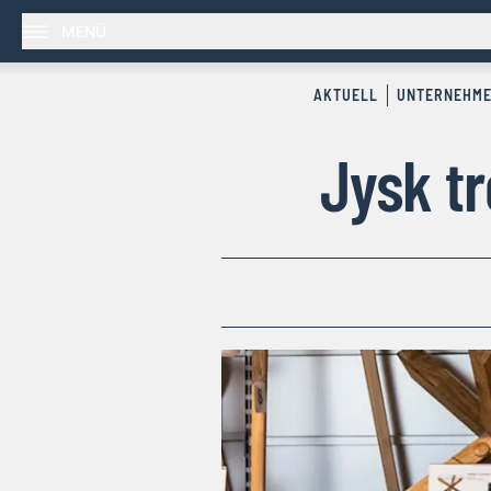
MENÜ
AKTUELL
UNTERNEHM
Jysk tr