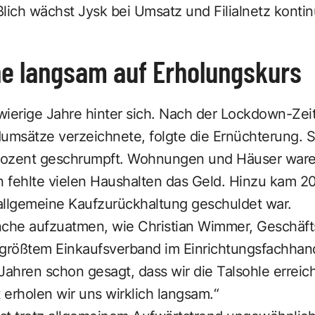
ßlich wächst Jysk bei Umsatz und Filialnetz kontinu
e langsam auf Erholungskurs
ierige Jahre hinter sich. Nach der Lockdown-Zeit,
msätze verzeichnete, folgte die Ernüchterung. Se
ozent geschrumpft. Wohnungen und Häuser waren 
n fehlte vielen Haushalten das Geld. Hinzu kam 2
 allgemeine Kaufzurückhaltung geschuldet war.
nche aufzuatmen, wie Christian Wimmer, Geschäft
größtem Einkaufsverband im Einrichtungsfachhande
Jahren schon gesagt, dass wir die Talsohle erreic
t erholen wir uns wirklich langsam.“