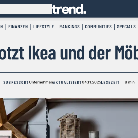
EN
FINANZEN
LIFESTYLE
RANKINGS
COMMUNITIES
SPECIALS
otzt Ikea und der Mö
Unternehmen
04.11.2025
8 min
SUBRESSORT
AKTUALISIERT
LESEZEIT