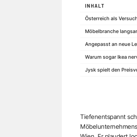
INHALT
Österreich als Versuc
Möbelbranche langsa
Angepasst an neue Le
Warum sogar Ikea ner
Jysk spielt den Preisv
Tiefenentspannt sch
Möbelunternehmens J
Wien. Er plaudert lo